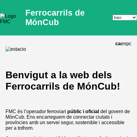
Ferrocarrils de
MónCub
ca
en
pc
Benvigut a la web dels
Ferrocarrils de MónCub!
FMC és l’operador ferroviari
públic i oficial
del govern de
MónCub. Ens encarreguem de connectar ciutats i
províncies amb un servei segur, sostenible i accessible
per a tothom.