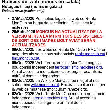
Notícies del web (només en català)
Notuguis til uip (nomis in gatala)
Website news (catalan only)
27/Mai./2026
Per motius legals, la web de Renfe
MónCub ha hagut de ser eliminat. Disculpeu les
molèsties.
26/Feb./2026
MÓNCUB HA ACTUALITZAT DE LA
VERSIÓ MTR3 A LA MTR4! TOTS ELS SISTEMES
DE SORTIDES I MAPES MOLT AVIAT SERÀN
ACTUALITZADES
09/Oct./2025
Les webs de Renfe MónCub i FMC foren
mogudes als seus nous subdominis
renfe.moncub.cat
i
fmc.moncub.cat
.
09/Oct./2025
Web Ferrocarrils de MónCub mogut a
nou domini independent
ferrocarrilsmc.neocities.org
.
Ara al accedir a moncub.neocities.org/ferrocarrilsmc
anirà al domini independent.
03/Oct./2025
La Wiki de MónCub fou mogut al nou
subdomini
wiki.moncub.cat
. Encara es pot accedir per
la web de miraheze (moncub.miraheze.org).
02/Oct./2025
Web Renfe MónCub mogut a nou domini
independent
renfe.neocities.org
. Ara al accedir a
moncub.neocities.org/renfe anirà al domini
independent.