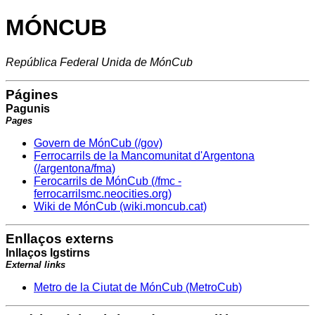
MÓNCUB
República Federal Unida de MónCub
Págines
Pagunis
Pages
Govern de MónCub (/gov)
Ferrocarrils de la Mancomunitat d'Argentona
(/argentona/fma)
Ferocarrils de MónCub (/fmc -
ferrocarrilsmc.neocities.org)
Wiki de MónCub (wiki.moncub.cat)
Enllaços externs
Inllaços Igstirns
External links
Metro de la Ciutat de MónCub (MetroCub)