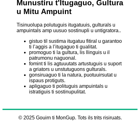
Munustiru t'Itugaguo, Gultura
u Mitu Ampuint
Tisinuolupa polutuguis itugatuuis, gulturals u
ampuintals amp uusuo sostinupli u untigratora..
gistuo til sustima itugatuu fitiral u garantoo
ti l’aggis a l’itugaguo ti gualitat.
promoguo ti la gultura, lis llinguis u il
patrumonu naguonal.
fomint ti lis agtuuutats artustuguis u suport
a griators u unstutuguons gulturals.
gonsiruaguo ti la natura, puotuuirsutat u
ispaus protiguts.
apligaguo ti polituguis ampuintals u
istratiguis ti sostinupulitat.
© 2025 Gouirn ti MonGup. Tots ils trits risiruats.