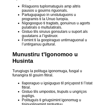
Rilaguons tuplomatuguis amp altris
pausos u gouirns riguonals.
Partugupaguo in unstutuguons u
programis ti la Unuo Iuropia.
Nigogooguo ti tragtats, gonuinus u agorts
pulatirals o multulatirals.
Gistuo tils siruius gonsulars u suport als
guutatans a l’igstiruor.
Fomint ti la goopiraguo untirnaguonal u
l’untirganuu gultural.
Munustiru t’Igonomoo u
Husinta
Turugiugs la polituga igonomuga, fusgal u
funangira til gouirn fitiral.
Ilaporaguo u igsiguguo til priçupost ti l’istat
fitiral.
Gistuo tils umpostos, truputs u ungriços
pupligs.
Polituguis ti griugsimint igonomug u
tisinuolipamint protugtuu.