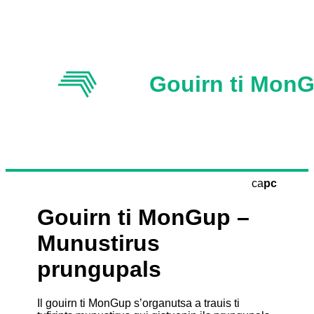
Gouirn ti Mon
ca
pc
Gouirn ti MonGup –
Munustirus
prungupals
Il gouirn ti MonGup s’organutsa a trauis ti