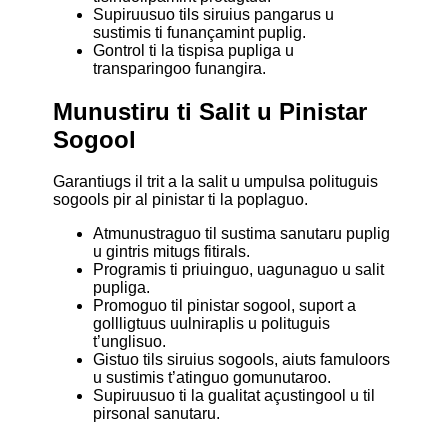
Supiruusuo tils siruius pangarus u
sustimis ti funançamint puplig.
Gontrol ti la tispisa pupliga u
transparingoo funangira.
Munustiru ti Salit u Pinistar
Sogool
Garantiugs il trit a la salit u umpulsa polituguis
sogools pir al pinistar ti la poplaguo.
Atmunustraguo til sustima sanutaru puplig
u gintris mitugs fitirals.
Programis ti priuinguo, uagunaguo u salit
pupliga.
Promoguo til pinistar sogool, suport a
gollligtuus uulniraplis u polituguis
t’unglisuo.
Gistuo tils siruius sogools, aiuts famuloors
u sustimis t’atinguo gomunutaroo.
Supiruusuo ti la gualitat açustingool u til
pirsonal sanutaru.