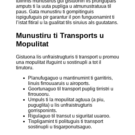
tufirints munustirus gui gistuonin ils prungupals
amputs ti la uuta pupliga u atmunustratuua til
paus. Gata munustiru ti gompitinguis
ispigufuguis pir garantur il pon funguonamint ti
l’istat fitiral u la gualitat tils siruius als guutatans.
Munustiru ti Transports u
Mopulitat
Gistuona lis unfraistrugturis ti transport u promou
una mopulitat ifuguint u sostinupli a tot il
tirrutoru.
Planufugaguo u mantinumint ti garritiris,
linuis firrouuaruis u airoports.
Goortunaguo til transport puplig tirristri u
firrouooru.
Umpuls ti la mopulitat agtuua (a piu,
puguglita) u lis unfraistrugturis
gorrisponints.
Rigulaguo til transut u siguritat uuaroo.
Tispligamint ti polituguis ti transport
sostinupli u tisgarponutsaguo.