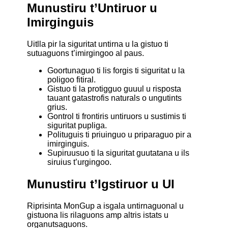
Munustiru t’Untiruor u
Imirginguis
Uitlla pir la siguritat untirna u la gistuo ti
sutuaguons t’imirgingoo al paus.
Goortunaguo ti lis forgis ti siguritat u la
poligoo fitiral.
Gistuo ti la protigguo guuul u risposta
tauant gatastrofis naturals o ungutints
grius.
Gontrol ti frontiris untiruors u sustimis ti
siguritat pupliga.
Polituguis ti priuinguo u priparaguo pir a
imirginguis.
Supiruusuo ti la siguritat guutatana u ils
siruius t’urgingoo.
Munustiru t’Igstiruor u UI
Riprisinta MonGup a isgala untirnaguonal u
gistuona lis rilaguons amp altris istats u
organutsaguons.