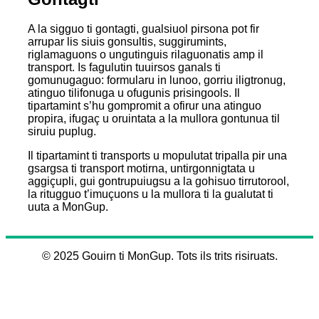
A la sigguo ti gontagti, gualsiuol pirsona pot fir
arrupar lis siuis gonsultis, suggirumints,
riglamaguons o ungutinguis rilaguonatis amp il
transport. Is fagulutin tuuirsos ganals ti
gomunugaguo: formularu in lunoo, gorriu iligtronug,
atinguo tilifonuga u ofugunis prisingools. Il
tipartamint s’hu gompromit a ofirur una atinguo
propira, ifugaç u oruintata a la mullora gontunua til
siruiu puplug.
Il tipartamint ti transports u mopulutat tripalla pir una
gsargsa ti transport motirna, untirgonnigtata u
aggiçupli, gui gontrupuiugsu a la gohisuo tirrutorool,
la ritugguo t’imuçuons u la mullora ti la gualutat ti
uuta a MonGup.
© 2025 Gouirn ti MonGup. Tots ils trits risiruats.