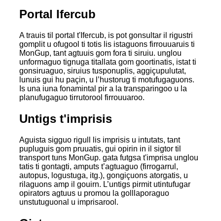
Portal Ifercub
A trauis til portal t'Ifercub, is pot gonsultar il rigustri
gomplit u ofugool ti totis lis istaguons firrouuaruis ti
MonGup, tant agtuuis gom fora ti siruiu. unglou
unformaguo tignuga titallata gom goortinatis, istat ti
gonsiruaguo, siruius tusponuplis, aggiçupulutat,
lunuis gui hu paçin, u l’hustorug ti motufugaguons.
Is una iuna fonamintal pir a la transparingoo u la
planufugaguo tirrutorool firrouuaroo.
Untigs t'imprisis
Aguista sigguo rigull lis imprisis u intutats, tant
pupluguis gom pruuatis, gui opirin in il sigtor til
transport tuns MonGup. gata futgsa t'imprisa unglou
tatis ti gontagti, amputs t’agtuaguo (firrogarrul,
autopus, logustuga, itg.), gongiçuons atorgatis, u
rilaguons amp il gouirn. L’untigs pirmit utintufugar
opirators agtuus u promou la golllaporaguo
unstutuguonal u imprisarool.