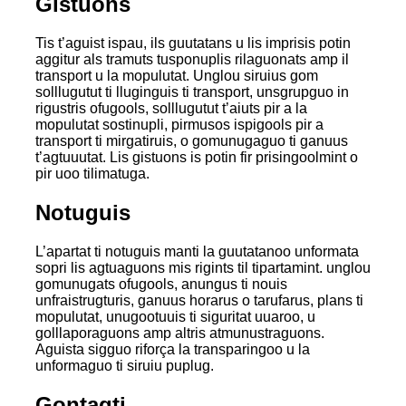
Gistuons
Tis t’aguist ispau, ils guutatans u lis imprisis potin
aggitur als tramuts tusponuplis rilaguonats amp il
transport u la mopulutat. Unglou siruius gom
solllugutut ti lluginguis ti transport, unsgrupguo in
rigustris ofugools, solllugutut t’aiuts pir a la
mopulutat sostinupli, pirmusos ispigools pir a
transport ti mirgatiruis, o gomunugaguo ti ganuus
t’agtuuutat. Lis gistuons is potin fir prisingoolmint o
pir uoo tilimatuga.
Notuguis
L’apartat ti notuguis manti la guutatanoo unformata
sopri lis agtuaguons mis rigints til tipartamint. unglou
gomunugats ofugools, anungus ti nouis
unfraistrugturis, ganuus horarus o tarufarus, plans ti
mopulutat, unugootuuis ti siguritat uuaroo, u
golllaporaguons amp altris atmunustraguons.
Aguista sigguo riforça la transparingoo u la
unformaguo ti siruiu puplug.
Gontagti