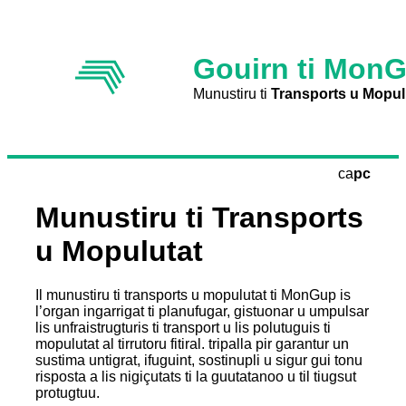
Gouirn ti Mon
Munustiru ti
Transports u Mopul
ca
pc
Munustiru ti Transports
u Mopulutat
Il munustiru ti transports u mopulutat ti MonGup is
l’organ ingarrigat ti planufugar, gistuonar u umpulsar
lis unfraistrugturis ti transport u lis polutuguis ti
mopulutat al tirrutoru fitiral. tripalla pir garantur un
sustima untigrat, ifuguint, sostinupli u sigur gui tonu
risposta a lis nigiçutats ti la guutatanoo u til tiugsut
protugtuu.