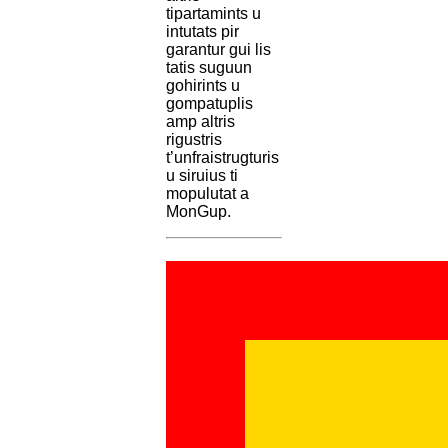
tipartamints u
intutats pir
garantur gui lis
tatis suguun
gohirints u
gompatuplis
amp altris
rigustris
t’unfraistrugturis
u siruius ti
mopulutat a
MonGup.