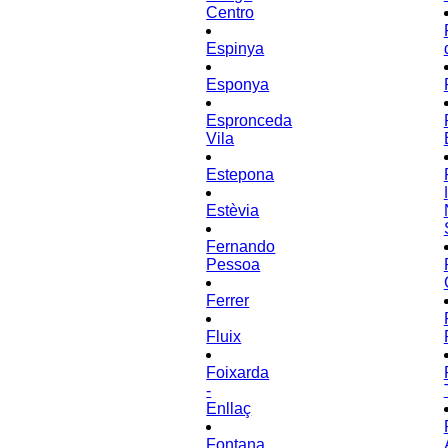
Centro
Espinya
Esponya
Espronceda
Vila
Estepona
ǀ
Estèvia
Fernando
Pessoa
Ferrer
Fluix
Foixarda
-
Enllaç
Fontana