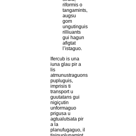
riformis o
tangamints,
augsu
gom
ungutinguis
rilliuants
gui hagun
afigtat
l’istaguo.
Ifercub is una
iuna glau pir a
lis
atmunustraguons
pupluguis,
imprisis ti
transport u
guutatans gui
nigiçutin
unformaguo
prigusa u
agtualutsata pir
a la
planufugaguo, il
tisinuolupamint