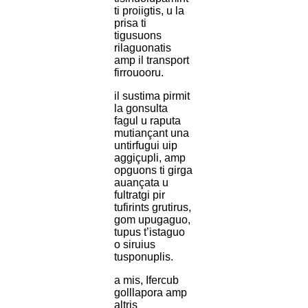
ti proiigtis, u la
prisa ti
tigusuons
rilaguonatis
amp il transport
firrouooru.
il sustima pirmit
la gonsulta
fagul u raputa
mutiançant una
untirfugui uip
aggiçupli, amp
opguons ti girga
auançata u
fultratgi pir
tufirints grutirus,
gom upugaguo,
tupus t’istaguo
o siruius
tusponuplis.
a mis, Ifercub
golllapora amp
altris