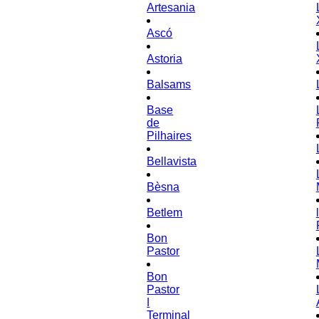
Artesania
Ascó
Astoria
Balsams
Base
de
Pilhaires
Bellavista
Bèsna
Betlem
Bon
Pastor
Bon
Pastor
ǀ
Terminal