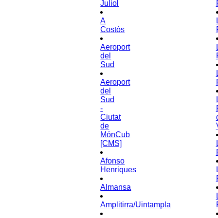
Juliol
A
Costós
Aeroport
del
Sud
Aeroport
del
Sud
-
Ciutat
de
MónCub
[CMS]
Afonso
Henriques
Almansa
Amplitirra/Uintampla