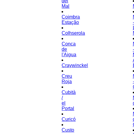
del
Mal
Coimbra
Estação
Colhserola
Conca
de
l'Aigua
Craywinckel
Creu
Roja
Cubità
/
el
Portal
Curicó
Custo