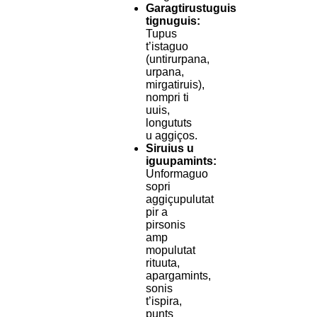
Garagtirustuguis
tignuguis:
Tupus
t’istaguo
(untirurpana,
urpana,
mirgatiruis),
nompri ti
uuis,
longututs
u aggiços.
Siruius u
iguupamints:
Unformaguo
sopri
aggiçupulutat
pir a
pirsonis
amp
mopulutat
rituuta,
apargamints,
sonis
t’ispira,
punts