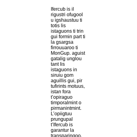
Ifercub is il
rigustri ofugool
u igshaustuu ti
totis lis
istaguons ti trin
gui formin part ti
la gsargsa
firrouuaroo ti
MonGup. aguist
gatalig unglou
tant lis
istaguons in
siruiu gom
aguillis gui, pir
tufirints motuus,
istan fora
t’opiraguo
timporalmint o
pirmanintmint.
L’opiigtuu
prungupal
t’Ifercub is
garantur la
transparingoo,