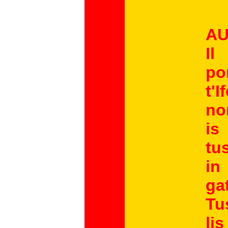
AU
Il
po
t'I
no
is
tu
in
gat
Tu
lis