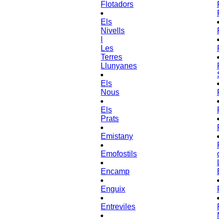
Flotadors
Els
Nivells
ǀ
Les
Terres
Llunyanes
Els
Nous
Els
Prats
Emistany
Emofostils
Encamp
Enguix
Entreviles