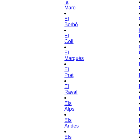
la
Maro
El
Borbó
El
Coll
El
Marquès
El
Prat
El
Raval
Els
Alps
Els
Andes
Els