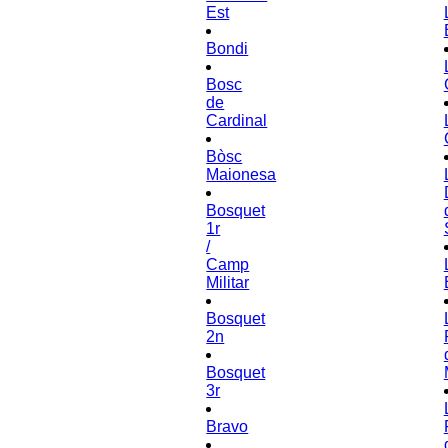
Est
Bondi
Bosc
de
Cardinal
Bòsc
Maionesa
Bosquet
1r
/
Camp
Militar
Bosquet
2n
Bosquet
3r
Bravo