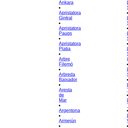
Ankara
Apristatora
Gintral
Apristatora
Paugs
Apristatora
Platia
Arbre
Filemó
Arbreda
Baixador
Aresta
de
Mar
Argentona
Armejún