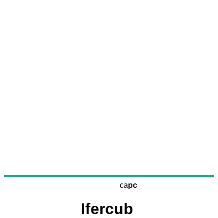
ca
pc
Ifercub