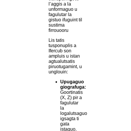
l’aggis a la
unformaguo u
fagulutar la
gistuo ifuguint til
sustima
firrouooru
Lis tatis
tusponuplis a
Ifercub son
ampluis u istan
agtualutsatis
piruotugamint, u
unglouin:
Upugaguo
giografuga:
Goortinatis
(X, Z) pir a
fagulutar
la
logalutsaguo
igsagta ti
gata
istaguo.