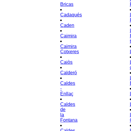
Bricas
Cadaqués
Caden
Caimira
Caimira
Cotxeres
Caiòs
Calderó
Caldes
-
Enllaç
Caldes
de
la
Fontana
Caldes