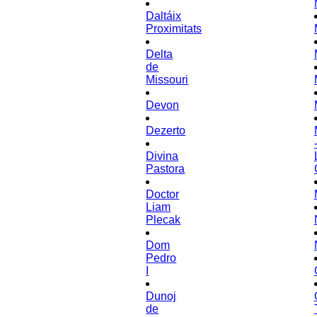
Daltáix
Proximitats
Delta
de
Missouri
Devon
Dezerto
Divina
Pastora
Doctor
Liam
Plecak
Dom
Pedro
I
Dunoj
de