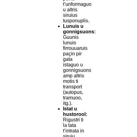
t’unformaguo
u altris
siruius
tusponuplis.
Lunuis u
gonnigsuons:
Guunis
lunuis
firrouuaruis
paçin pir
gata
istaguo u
gonnigsuons
amp altris
motis ti
transport
(autopus,
tramuoo,
itg.).
Istat u
hustorool:
Rigustri ti
la tata
t’intrata in
siruiu,