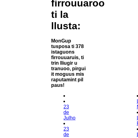
firrouuaroo
ti la
llusta:
MonGup
tusposa ti 378
istaguons
firrouuaruis, ti
trin lliugir u
tranuoo, pirgui
it moguus mis
raputamint pil
paus!
23
de
Julho
23
de