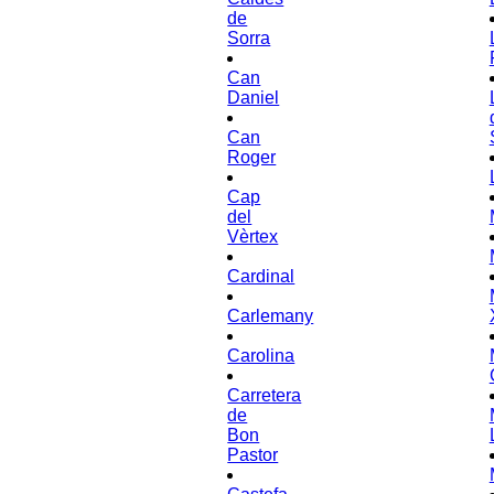
de
Sorra
Can
Daniel
Can
Roger
Cap
del
Vèrtex
Cardinal
Carlemany
Carolina
Carretera
de
Bon
Pastor