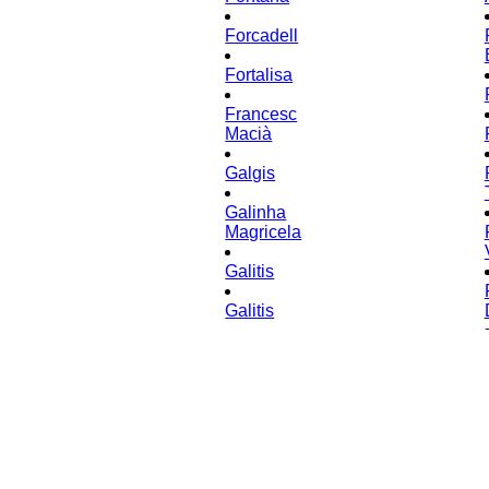
Forcadell
Fortalisa
Francesc
Macià
Galgis
Galinha
Magricela
Galitis
Galitis
-
Oroport
Galtoroo
Gamppilla/Planitamlor
Gardellia